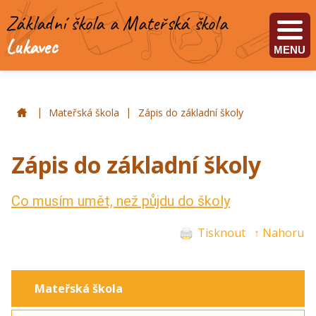
Základní škola a Mateřská škola
Lukavec
MENU
|
|
ZŠ a MŠ Lukavec
Mateřská škola
Zápis do základní školy
Zápis do základní školy
Co musím umět, než půjdu do školy
Tisknout
↑ Nahoru
Mateřská škola