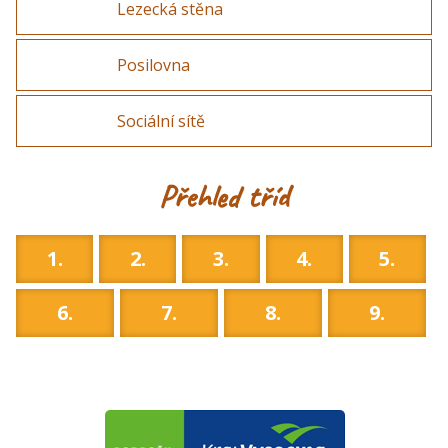
Lezecká stěna
Posilovna
Sociální sítě
Přehled tříd
1.
2.
3.
4.
5.
6.
7.
8.
9.