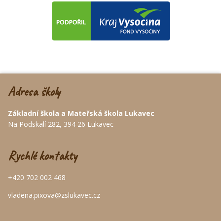
Adresa školy
Základní škola a Mateřská škola Lukavec
Na Podskalí 282, 394 26 Lukavec
Rychlé kontakty
+420 702 002 468
vladena.pixova@zslukavec.cz