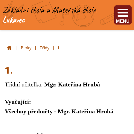
Základní škola a Mateřská škola
Lukavec
MENU
|
|
|
ZŠ a MŠ Lukavec
Bloky
Třídy
1.
1.
Třídní učitelka:
Mgr. Kateřina Hrubá
Vyučující:
Všechny předměty - Mgr. Kateřina Hrubá