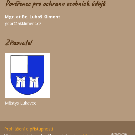
Pověřenec pro ochranu osobních údajů
Mgr. et Bc. Luboš Kliment
gdpr@akkliment.cz
Zřizovatel
Městys Lukavec
Prohlášení o přístupnosti
(J4W-RS v7.0)