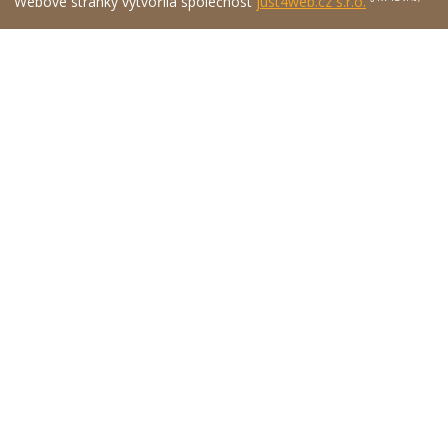
Webové stránky vytvořila společnost
just4web.cz s.r.o.