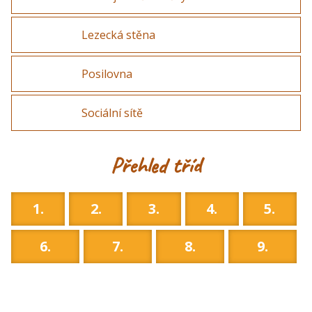
Lezecká stěna
Posilovna
Sociální sítě
Přehled tříd
1.
2.
3.
4.
5.
6.
7.
8.
9.