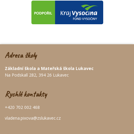
Adresa školy
Základní škola a Mateřská škola Lukavec
Na Podskalí 282, 394 26 Lukavec
Rychlé kontakty
+420 702 002 468
vladena.pixova@zslukavec.cz