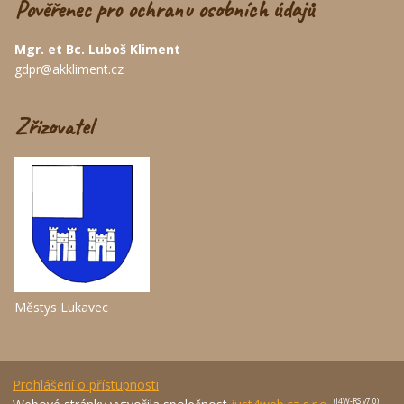
Pověřenec pro ochranu osobních údajů
Mgr. et Bc. Luboš Kliment
gdpr@akkliment.cz
Zřizovatel
Městys Lukavec
Prohlášení o přístupnosti
(J4W-RS v7.0)