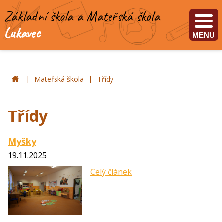
Základní škola a Mateřská škola
Lukavec
MENU
|
|
ZŠ a MŠ Lukavec
Mateřská škola
Třídy
Třídy
Myšky
19.11.2025
Celý článek