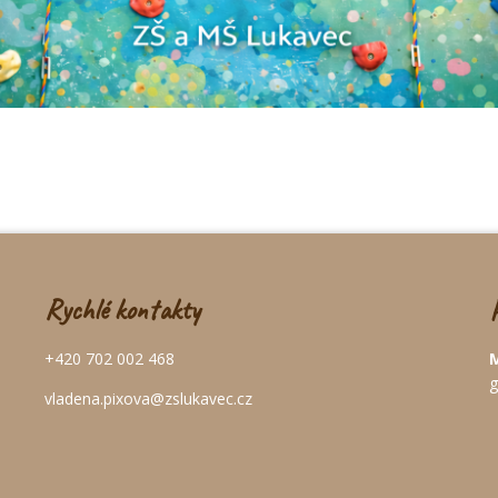
Rychlé kontakty
+420 702 002 468
M
g
vladena.pixova@zslukavec.cz