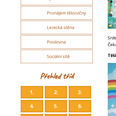
Pronájem tělocvičny
Lezecká stěna
Srde
Posilovna
Čeká
Těš
Sociální sítě
Přehled tříd
1.
2.
3.
4.
5.
6.