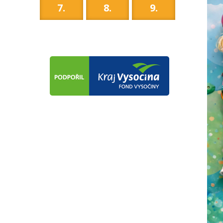
7.
8.
9.