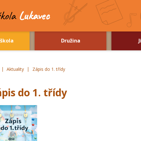
kola
Lukavec
škola
Družina
J
|
|
ZŠ a MŠ Lukavec
Aktuality
Zápis do 1. třídy
pis do 1. třídy