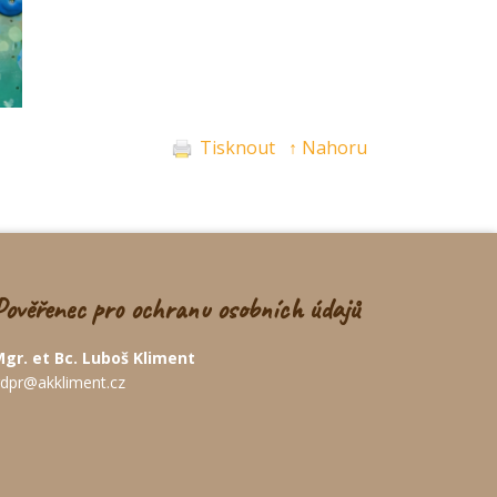
Tisknout
↑ Nahoru
Pověřenec pro ochranu osobních údajů
gr. et Bc. Luboš Kliment
dpr@akkliment.cz