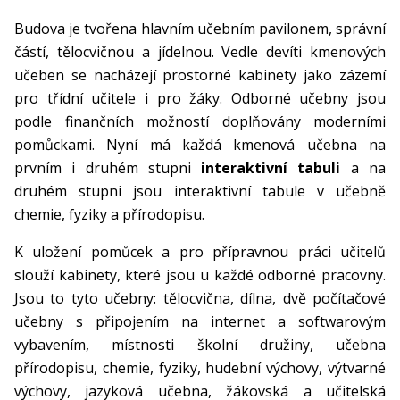
Budova je tvořena hlavním učebním pavilonem, správní
částí, tělocvičnou a jídelnou. Vedle devíti kmenových
učeben se nacházejí prostorné kabinety jako zázemí
pro třídní učitele i pro žáky. Odborné učebny jsou
podle finančních možností doplňovány moderními
pomůckami. Nyní má každá kmenová učebna na
prvním i druhém stupni
interaktivní tabuli
a na
druhém stupni jsou interaktivní tabule v učebně
chemie, fyziky a přírodopisu.
K uložení pomůcek a pro přípravnou práci učitelů
slouží kabinety, které jsou u každé odborné pracovny.
Jsou to tyto učebny: tělocvična, dílna, dvě počítačové
učebny s připojením na internet a softwarovým
vybavením, místnosti školní družiny, učebna
přírodopisu, chemie, fyziky, hudební výchovy, výtvarné
výchovy, jazyková učebna, žákovská a učitelská