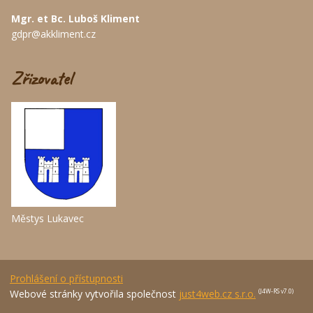
Mgr. et Bc. Luboš Kliment
gdpr@akkliment.cz
Zřizovatel
Městys Lukavec
Prohlášení o přístupnosti
Webové stránky vytvořila společnost
just4web.cz s.r.o.
(J4W-RS v7.0)