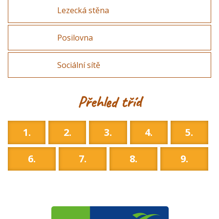
Lezecká stěna
Posilovna
Sociální sítě
Přehled tříd
1.
2.
3.
4.
5.
6.
7.
8.
9.