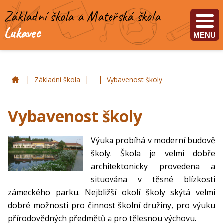
Základní škola a Mateřská škola
Lukavec
MENU
|
|
|
ZŠ a MŠ Lukavec
Základní škola
Vybavenost školy
Vybavenost školy
Výuka probíhá v moderní budově
školy. Škola je velmi dobře
architektonicky provedena a
situována v těsné blízkosti
zámeckého parku. Nejbližší okolí školy skýtá velmi
dobré možnosti pro činnost školní družiny, pro výuku
přírodovědných předmětů a pro tělesnou výchovu.